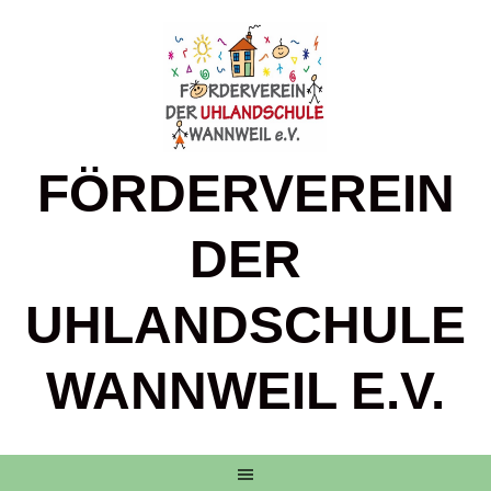
Springe
zum
Inhalt
FÖRDERVEREIN
DER
UHLANDSCHULE
WANNWEIL E.V.