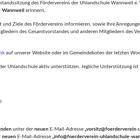
rstandssitzung des Fördervereins der Uhlandschule Wannweil e.
le Wannweil
erinnern.
it und Ziele des Fördervereins informieren, sowie Ihre Anregun
itgliedern des Gesamtvorstandes und anderen Mitgliedern des V
ink
auf unserer Website oder im Gemeindeboten der letzten Woc
r Uhlandschule aktiv unterstützen. Jegliche Unterstützung ist h
l
enden
unter der
neuen
E-Mail-Adresse
„vorsitz@foerderverein
r
neuen
E-Mail-Adresse
„
info@foerderverein-uhlandschule-wa