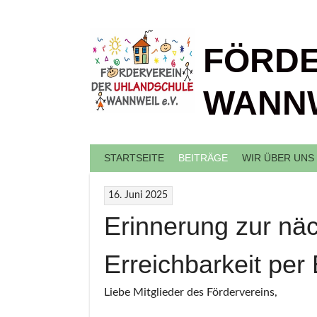
Springe
zum
Inhalt
FÖRDE
WANNW
STARTSEITE
BEITRÄGE
WIR ÜBER UNS
16. Juni 2025
Erinnerung zur nä
Erreichbarkeit per 
Liebe Mitglieder des Fördervereins,