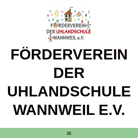
Springe
zum
Inhalt
FÖRDERVEREIN
DER
UHLANDSCHULE
WANNWEIL E.V.