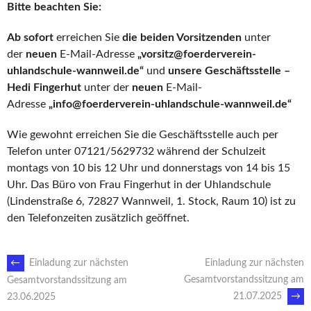
Bitte beachten Sie:
Ab sofort
erreichen Sie
die beiden Vorsitzenden
unter
der
neuen
E-Mail-Adresse
„vorsitz@foerderverein-
uhlandschule-wannweil.de“
und
unsere Geschäftsstelle –
Hedi Fingerhut
unter der
neuen
E-Mail-
Adresse
„
info@foerderverein-uhlandschule-wannweil.de
“
Wie gewohnt erreichen Sie die Geschäftsstelle auch per
Telefon unter 07121/5629732 während der Schulzeit
montags von 10 bis 12 Uhr und donnerstags von 14 bis 15
Uhr. Das Büro von Frau Fingerhut in der Uhlandschule
(Lindenstraße 6, 72827 Wannweil, 1. Stock, Raum 10) ist zu
den Telefonzeiten zusätzlich geöffnet.
ARTIKEL-
←
Einladung zur nächsten
Einladung zur nächsten
Gesamtvorstandssitzung am
Gesamtvorstandssitzung am
21.07.2025
→
23.06.2025
NAVIGATION