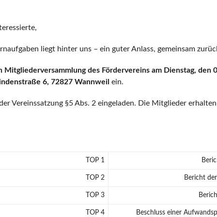
teressierte,
ernaufgaben liegt hinter uns – ein guter Anlass, gemeinsam zurü
n Mitgliederversammlung des Fördervereins
am
Dienstag, den 
Lindenstraße 6, 72827 Wannweil
ein.
r Vereinssatzung §5 Abs. 2 eingeladen. Die Mitglieder erhalte
TOP 1
Beric
TOP 2
Bericht der
TOP 3
Berich
TOP 4
Beschluss einer Aufwandspa