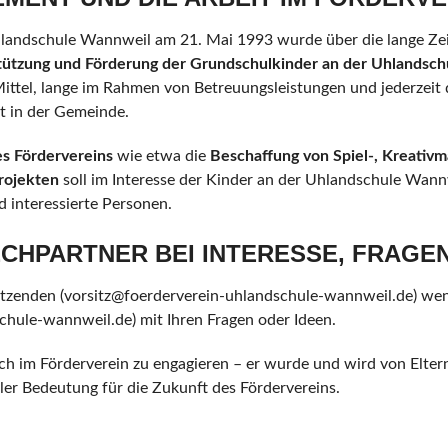
landschule Wannweil am 21. Mai 1993 wurde über die lange Zeit 
tützung und Förderung der Grundschulkinder an der Uhlandsc
 Mittel, lange im Rahmen von Betreuungsleistungen und jederzeit 
t in der Gemeinde.
es Förderverein
s
wie etwa die
Beschaffung von Spiel-, Kreativm
rojekten
soll im Interesse der Kinder an der Uhlandschule Wann
d interessierte Personen.
ECHPARTNER BEI INTERESSE, FRAGE
rsitzenden (vorsitz@foerderverein-uhlandschule-wannweil.de) we
hule-wannweil.de) mit Ihren Fragen oder Ideen.
ch im Förderverein zu engagieren – er wurde und wird von Eltern
aler Bedeutung für die Zukunft des Fördervereins.