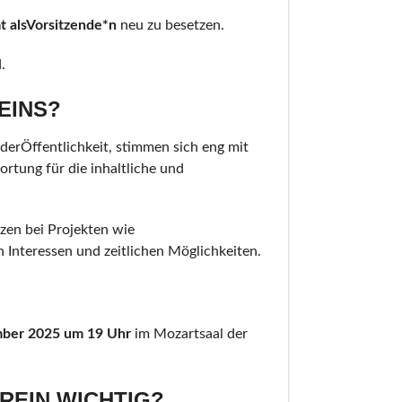
mt
als
Vorsitzende*n
neu zu besetzen.
.
EINS?
derÖffentlichkeit, stimmen sich eng mit
rtung für die inhaltliche und
tzen bei Projekten wie
 Interessen und zeitlichen Möglichkeiten.
mber 2025
um 19 Uhr
im Mozartsaal der
REIN WICHTIG?