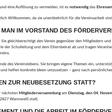
und eine Auflösung zu vermeiden, ist es
notwendig
das
Ehrena
zlich Willkommen, da sie unentbehrlich für die Vereinsarbeit sind
 MAN IM VORSTAND DES FÖRDERVER
Sie gleichberechtigt den Verein gegenüber den Mitgliedern und 
ie der Schulleitung und dem Elternbeirat ab und tragen Verantwo
reins.
ende des Vereinslebens. Sie bringen eigene Themen ein, unterstü
und helfen konkrete Ideen umzusetzen – ganz nach persönlichen
EN ZUR NEUBESETZUNG STATT?
r nächsten
Mitgliederversammlung
am
Dienstag, den 04. Nove
2827 Wannweil) statt.
MENT UND DIE ARBEIT IM FÖRDERVE