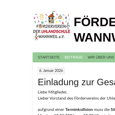
Springe
zum
Inhalt
FÖRDE
WANNW
STARTSEITE
BEITRÄGE
WIR ÜBER UNS
6. Januar 2026
Einladung zur Ges
Liebe Mitglieder,
Lieber Vorstand des Fördervereins der Uhl
aufgrund einer
Terminkollision
muss die
Si