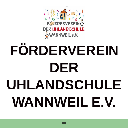
Springe
zum
Inhalt
FÖRDERVEREIN
DER
UHLANDSCHULE
WANNWEIL E.V.