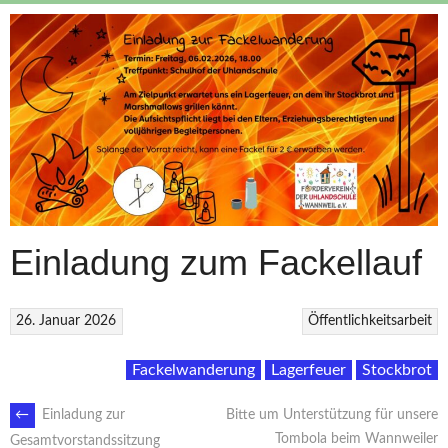
Einladung zum Fackellauf
26. Januar 2026
Öffentlichkeitsarbeit
Fackelwanderung
Lagerfeuer
Stockbrot
ARTIKEL-
←
Einladung zur
Bitte um Unterstützung für unsere
Tombola beim Wannweiler
Gesamtvorstandssitzung