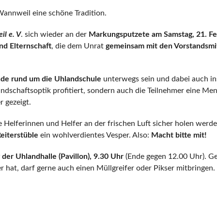
Wannweil eine schöne Tradition.
l e. V
. sich wieder an der
Markungsputzete am Samstag, 21. F
nd Elternschaft
, die dem Unrat
gemeinsam mit den Vorstandsmit
de rund um die Uhlandschule
unterwegs sein und dabei auch i
dschaftsoptik profitiert, sondern auch die Teilnehmer eine Me
r gezeigt.
 Helferinnen und Helfer an der frischen Luft sicher holen werden
eiterstüble
ein wohlverdientes Vesper. Also:
Macht bitte mit!
 der Uhlandhalle (Pavillon), 9.30 Uhr
(Ende gegen 12.00 Uhr). Ge
hat, darf gerne auch einen Müllgreifer oder Pikser mitbringen.