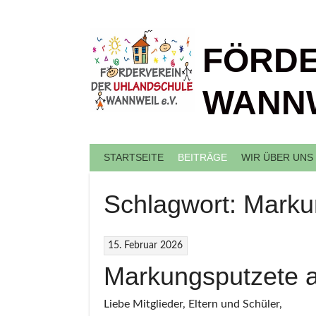
Springe
zum
Inhalt
FÖRDE
WANNW
STARTSEITE
BEITRÄGE
WIR ÜBER UNS
Schlagwort:
Marku
15. Februar 2026
Markungsputzete 
Liebe Mitglieder, Eltern und Schüler,